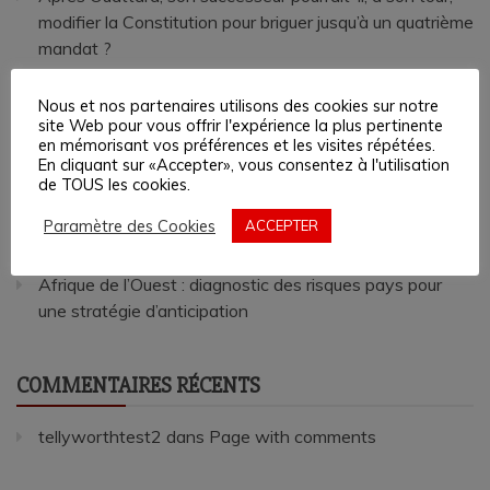
modifier la Constitution pour briguer jusqu’à un quatrième
mandat ?
L’industrialisation ivoirienne, 2011–2026 : réalités et
Nous et nos partenaires utilisons des cookies sur notre
défis
site Web pour vous offrir l'expérience la plus pertinente
en mémorisant vos préférences et les visites répétées.
L’Afrique de l’Ouest face au terrorisme : quelles
En cliquant sur «Accepter», vous consentez à l'utilisation
menaces pour demain ?
de TOUS les cookies.
Téné Birahima Ouattara : trois postes clés, plus de 1
Paramètre des Cookies
ACCEPTER
000 milliards de FCFA gérés sous le régime Ouattara
Afrique de l’Ouest : diagnostic des risques pays pour
une stratégie d’anticipation
COMMENTAIRES RÉCENTS
tellyworthtest2
dans
Page with comments